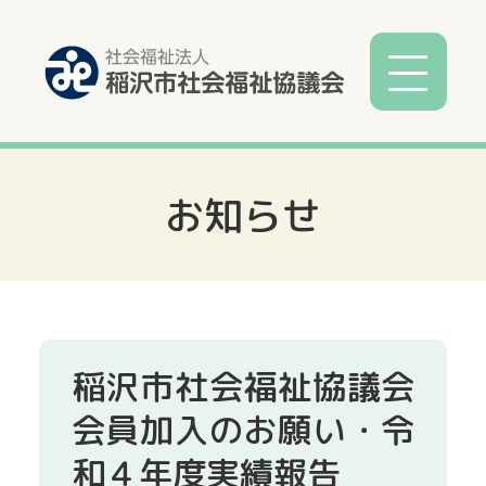
お知らせ
社協とは
社協事業
各種相談
稲沢市社会福祉協議会
サービス
会員加入のお願い・令
和４年度実績報告
寄付募金