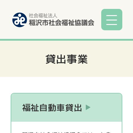
貸出事業
社協とは
社協事業
各種相談
福祉自動車貸出
サービス
寄付募金