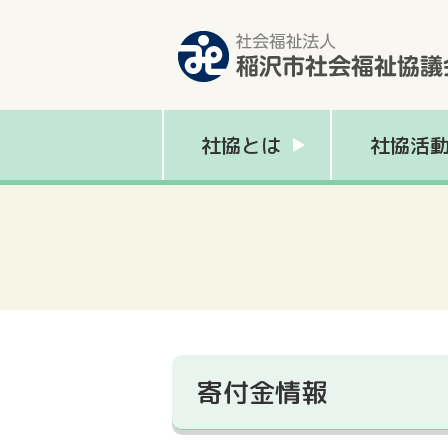
社協とは
社協活
寄付金情報