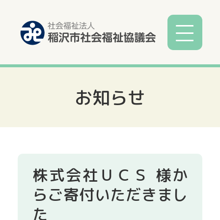
お知らせ
社協とは
社協事業
各種相談
株式会社ＵＣＳ 様か
サービス
らご寄付いただきまし
た
寄付募金