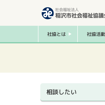
社協とは
社協活
相談したい