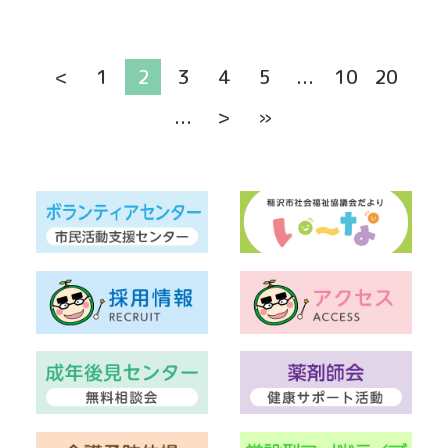
<
1
2
3
4
5
...
10
20
...
>
»