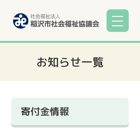
お知らせ一覧
社協とは
社協事業
各種相談
寄付金情報
サービス
寄付募金