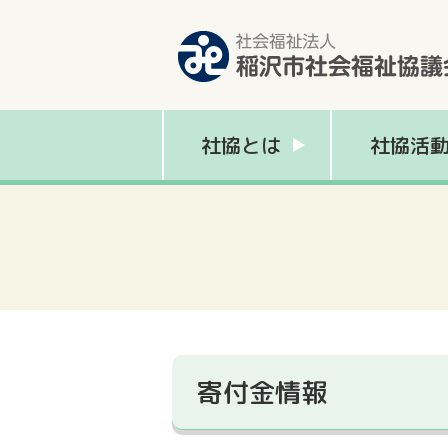
社協とは
社協活
寄付金情報