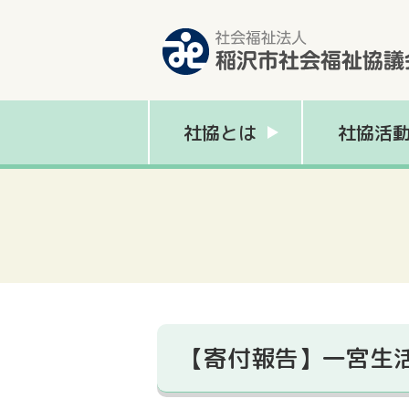
社協とは
社協活
【寄付報告】一宮生