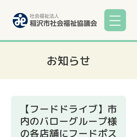
お知らせ
社協とは
社協事業
各種相談
【フードドライブ】市
サービス
内のバローグループ様
の各店舗にフードポス
寄付募金