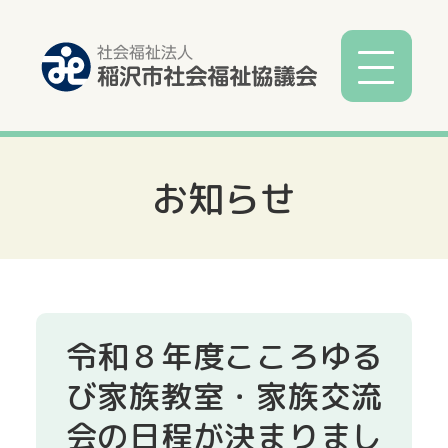
お知らせ
社協とは
社協事業
各種相談
令和８年度こころゆる
サービス
び家族教室・家族交流
会の日程が決まりまし
寄付募金