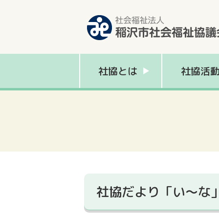
社協とは
社協活
社協だより「い～な」