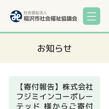
お知らせ
社協とは
社協事業
各種相談
【寄付報告】株式会社
サービス
フジミインコーポレー
テッド 様からご寄付
寄付募金