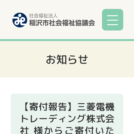
お知らせ
社協とは
社協事業
各種相談
【寄付報告】三菱電機
サービス
トレーディング株式会
社 様からご寄付いた
寄付募金