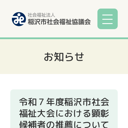
お知らせ
社協とは
社協事業
各種相談
令和７年度稲沢市社会
サービス
福祉大会における顕彰
候補者の推薦について
寄付募金