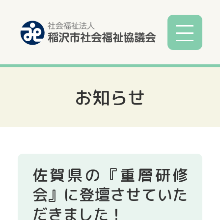
お知らせ
社協とは
社協事業
各種相談
佐賀県の『重層研修
サービス
会』に登壇させていた
だきました！
寄付募金