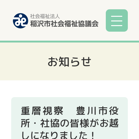
お知らせ
社協とは
社協事業
各種相談
重層視察 豊川市役
サービス
所・社協の皆様がお越
しになりました！
寄付募金