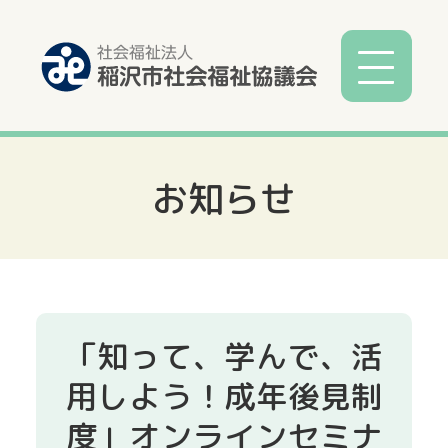
お知らせ
社協とは
社協事業
各種相談
「知って、学んで、活
サービス
用しよう！成年後見制
度」オンラインセミナ
寄付募金