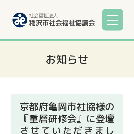
お知らせ
社協とは
社協事業
各種相談
京都府亀岡市社協様の
サービス
『重層研修会』に登壇
させていただきまし
寄付募金