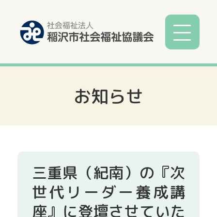
お知らせ
社協とは
社協事業
各種相談
三重県（紀南）の『次
サービス
世代リーダー養成講
座』に登壇させていた
寄付募金