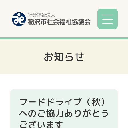
お知らせ
社協とは
社協事業
各種相談
フードドライブ（秋）
サービス
へのご協力ありがとう
ございます
寄付募金