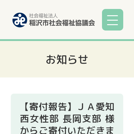
お知らせ
社協とは
社協事業
各種相談
【寄付報告】ＪＡ愛知
サービス
西女性部 長岡支部 様
からご寄付いただきま
寄付募金