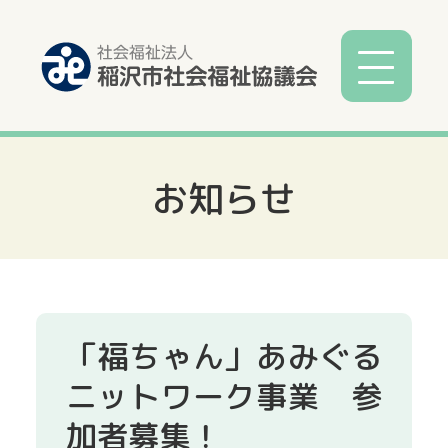
お知らせ
社協とは
社協事業
各種相談
「福ちゃん」あみぐる
サービス
ニットワーク事業 参
加者募集！
寄付募金