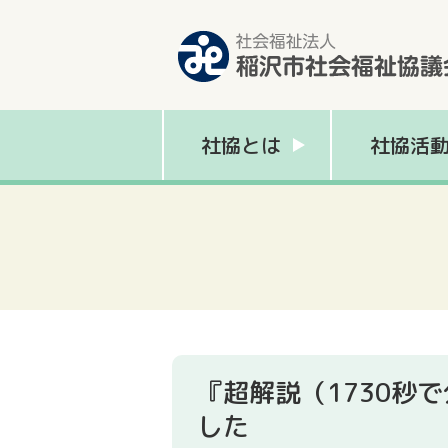
社協とは
社協活
『超解説（1730秒
した