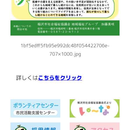
1bf5edff5fb95e992dc48f054422706e-
707×1000.jpg
詳しくは
こちらをクリック