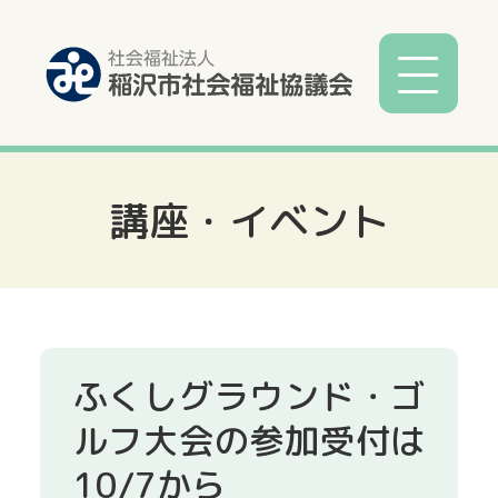
講座・イベント
社協とは
社協事業
各種相談
ふくしグラウンド・ゴ
サービス
ルフ大会の参加受付は
10/7から
寄付募金