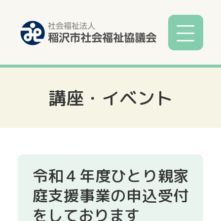
講座・イベント
社協とは
社協事業
各種相談
令和４年度ひとり親家
サービス
庭支援事業の申込受付
をしております
寄付募金