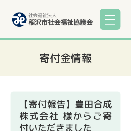
寄付金情報
社協とは
社協事業
各種相談
【寄付報告】豊田合成
サービス
株式会社 様からご寄
付いただきました
寄付募金